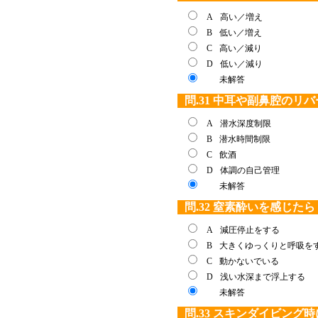
A
高い／増え
B
低い／増え
C
高い／減り
D
低い／減り
未解答
問.31 中耳や副鼻腔の
A
潜水深度制限
B
潜水時間制限
C
飲酒
D
体調の自己管理
未解答
問.32 窒素酔いを感じた
A
減圧停止をする
B
大きくゆっくりと呼吸を
C
動かないでいる
D
浅い水深まで浮上する
未解答
問.33 スキンダイビン