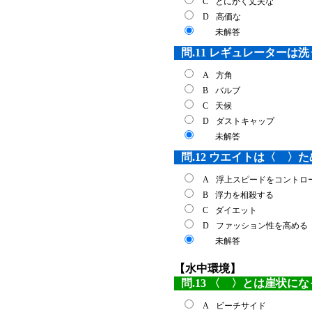
C
とにかく丈夫な
D
高価な
未解答
問.11 レギュレーター
A
方角
B
バルブ
C
天候
D
ダストキャップ
未解答
問.12 ウエイトは〈 〉
A
浮上スピードをコントロ
B
浮力を相殺する
C
ダイエット
D
ファッション性を高める
未解答
【水中環境】
問.13 〈 〉とは崖状に
A
ビーチサイド