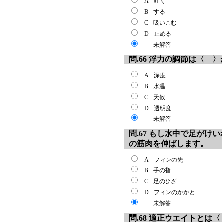
A
吐く
B
する
C
吸いこむ
D
止める
未解答
問.66 浮力の調節は〈
A
深度
B
水温
C
天候
D
透明度
未解答
問.67 もし水中で足が
の筋肉を伸ばします。
A
フィンの先
B
手の指
C
足のひざ
D
フィンのかかと
未解答
問.68 適正ウエイトと