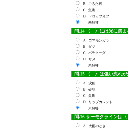
B
ごろた石
C
魚礁
D
ドロップオフ
未解答
問.14 〈 〉には光に集
A
ゴマモンガラ
B
ダツ
C
バラクーダ
D
サメ
未解答
問.15 〈 〉は強い流れ
A
沈船
B
砂地
C
魚礁
D
リップカレント
未解答
問.16 サーモクラインは
A
大雨のとき