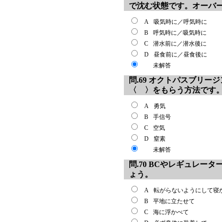
で沈む状態です。オーバ
A
吸気時に／呼気時に
B
呼気時に／吸気時に
C
潜水前に／潜水後に
D
昼食前に／昼食後に
未解答
問.69 オクトパスブリ
〈 〉をもらう方法です
A
勇気
B
手信号
C
空気
D
窒素
未解答
問.70 BCやレギュレ
ょう。
A
転がらないようにして寝
B
平地に立たせて
C
海に浮かべて