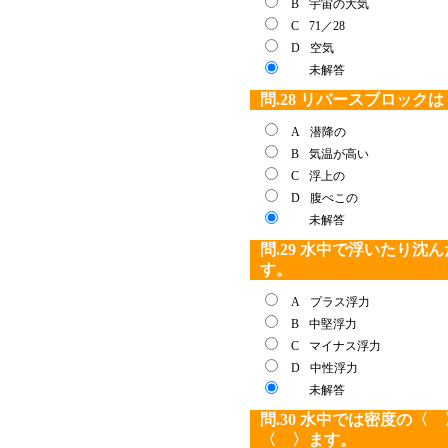
B
宇宙の大気
C
71／28
D
空気
未解答
問.28 リバースブロック
A
潜降の
B
気温が高い
C
浮上の
D
腹ぺこの
未解答
問.29 水中で浮いたり
す。
A
プラス浮力
B
中堅浮力
C
マイナス浮力
D
中性浮力
未解答
問.30 水中では密度の
〈 〉ます。