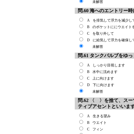
未解答
問.60 海へのエントリー
A
を排気して浮力を減少し
B
のポケットににウエイト
C
を取り外して
D
に給気して浮力を確保し
未解答
問.61 タンクバルブを
A
しっかり目視します
B
水中に沈めます
C
上に向けます
D
下に向けます
未解答
問.62 〈 〉を捨て、
ティブアセントといいま
A
生きる望み
B
ウエイト
C
フィン