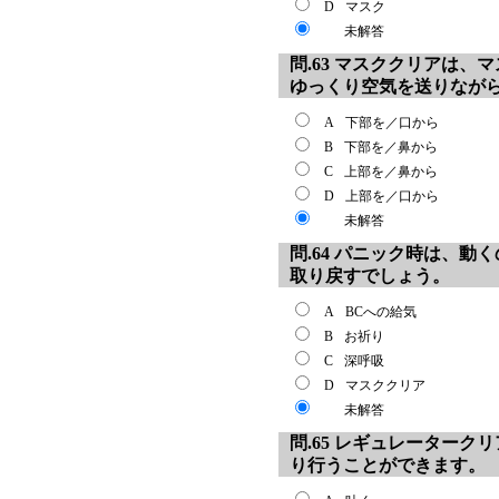
D
マスク
未解答
問.63 マスククリアは
ゆっくり空気を送りなが
A
下部を／口から
B
下部を／鼻から
C
上部を／鼻から
D
上部を／口から
未解答
問.64 パニック時は、
取り戻すでしょう。
A
BCへの給気
B
お祈り
C
深呼吸
D
マスククリア
未解答
問.65 レギュレーター
り行うことができます。