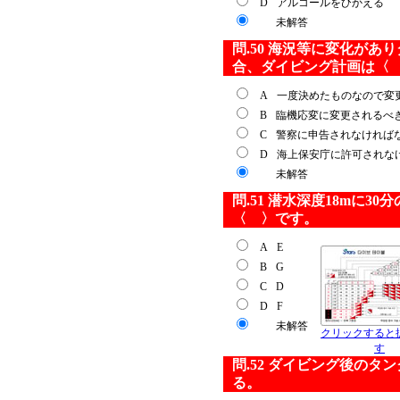
D
アルコールをひかえる
未解答
問.50 海況等に変化が
合、ダイビング計画は〈
A
一度決めたものなので変
B
臨機応変に変更されるべ
C
警察に申告されなければ
D
海上保安庁に許可されな
未解答
問.51 潜水深度18mに
〈 〉です。
A
E
B
G
C
D
D
F
未解答
クリックすると
す
問.52 ダイビング後の
る。