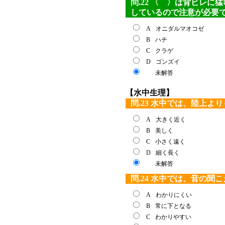
問.22 〈 〉は背ビレ
しているので注意が必要
A
オニダルマオコゼ
B
ハチ
C
クラゲ
D
ゴンズイ
未解答
【水中生理】
問.23 水中では、陸上よ
A
大きく近く
B
美しく
C
小さく遠く
D
細く長く
未解答
問.24 水中では、音の聞
A
わかりにくい
B
常に下となる
C
わかりやすい