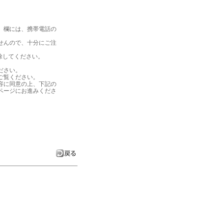
」欄には、携帯電話の
せんので、十分にご注
解除してください。
ださい。
ご覧ください。
容に同意の上、下記の
ページにお進みくださ