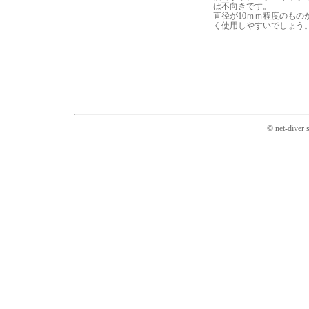
は不向きです。
直径が10ｍｍ程度のもの
く使用しやすいでしょう
© net-diver 