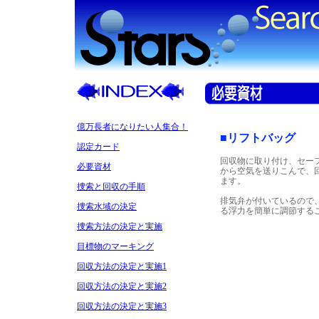
億万長者になりたい人集合！
■リフトバッグ
認定カード
回収物に取り付け、セー
必要資材
から空気を送りこんで、
ます。
捜索と回収の手順
排気弁が付いているので
捜索水域の決定
る浮力を簡単に調節する
捜索方法の決定と実施
目標物のマーキング
回収方法の決定と実施1
回収方法の決定と実施2
回収方法の決定と実施3