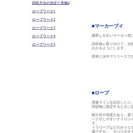
回収方法の決定と実施4
ロープワーク1
ロープワーク2
■マーカーブイ
ロープワーク3
携帯しやすいマーカー用
ロープワーク4
回収物に取り付けて、水
ロープワーク5
わかるようにします。
簡単に水中でリリースで
■ロープ
捜索ラインを設定したり
回収物に固定するときに
耐久性や強度があり、柔
ークがしやすいナイロン
す。
トラロープなどのポリエ
価ですが、 すべりやす