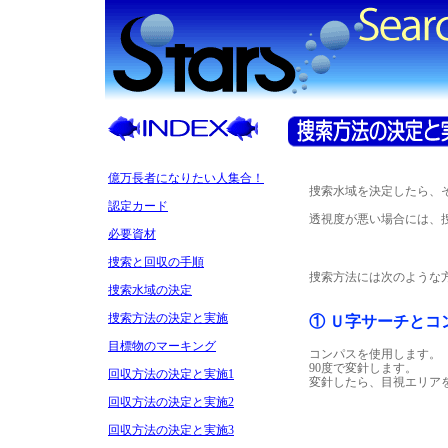
億万長者になりたい人集合！
捜索水域を決定したら、
認定カード
透視度が悪い場合には、
必要資材
捜索と回収の手順
捜索方法には次のような
捜索水域の決定
捜索方法の決定と実施
① Ｕ字サーチとコ
目標物のマーキング
コンパスを使用します。
90度で変針します。
回収方法の決定と実施1
変針したら、目視エリア
回収方法の決定と実施2
回収方法の決定と実施3