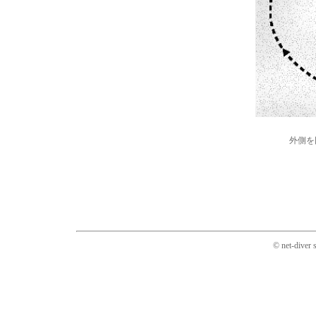
外側を
© net-diver 