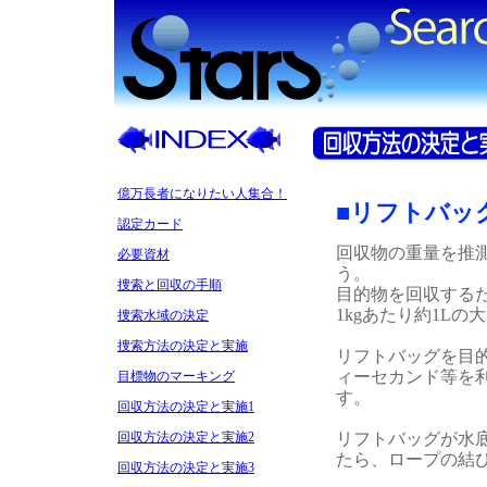
億万長者になりたい人集合！
■リフトバッ
認定カード
回収物の重量を推
必要資材
う。
捜索と回収の手順
目的物を回収する
1kgあたり約1L
捜索水域の決定
捜索方法の決定と実施
リフトバッグを目
ィーセカンド等を
目標物のマーキング
す。
回収方法の決定と実施1
リフトバッグが水
回収方法の決定と実施2
たら、ロープの結
回収方法の決定と実施3