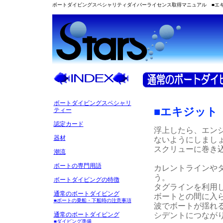
ボートダイビングスペシャリティダイバーライセンス取得マニュアル ■エ
ボートダイビングスペシャリ
■エキジット
ティー
認定カード
浮上したら、エン
器材
ないようにしまし
スクリューに巻き
潮流
ボートの専門用語
カレントラインや
う。
ボートダイビングの特徴
タグラインを利用
通常のボートダイビング
ボートとの間に入
■ボートの乗船・下船時の注意事項
波でボートが揺れ
シデントにつなが
通常のボートダイビング
■ダイビング準備