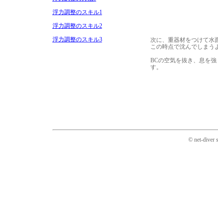
浮力調整のスキル1
浮力調整のスキル2
浮力調整のスキル3
次に、重器材をつけて水
この時点で沈んでしまう
BCの空気を抜き、息を
す。
© net-diver 