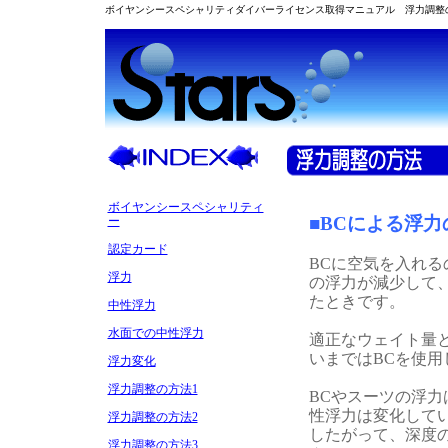
ボイヤンシースペシャリティダイバーライセンス取得マニュアル 浮力調整
ボイヤンシースペシャリティ
■BCによる浮力
ー
認定カード
BCに空気を入れる
浮力
の浮力が減少して
たときです。
中性浮力
水面での中性浮力
適正なウェイト量と
いまではBCを使
浮力変化
浮力調整の方法1
BCやスーツの浮
性浮力は変化して
浮力調整の方法2
したがって、深度
浮力調整の方法3