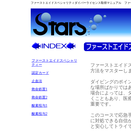
ファーストエイドスペシャリティダイバーライセンス取得マニュアル ファ
ファーストエイドスペシャリ
ファーストエイド
ティー
方法をマスターし
認定カード
止血法
ダイビングのポイ
な場所ばかりでは
救命処置1
場合によっては、
救命処置2
くこともあり、医
重要です。
酸素投与1
酸素投与2
このコースで応急
に対処できる自信
と安心してトライ