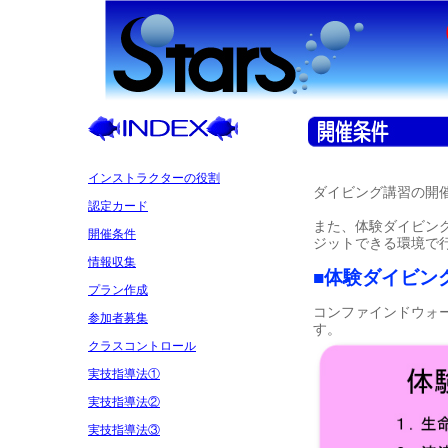
インストラクターの役割
ダイビング講習の開
認定カード
また、体験ダイビン
開催条件
ジットできる環境で
情報収集
■体験ダイビン
プラン作成
コンファインドウォ
参加者募集
す。
クラスコントロール
実技指導法①
実技指導法②
実技指導法③