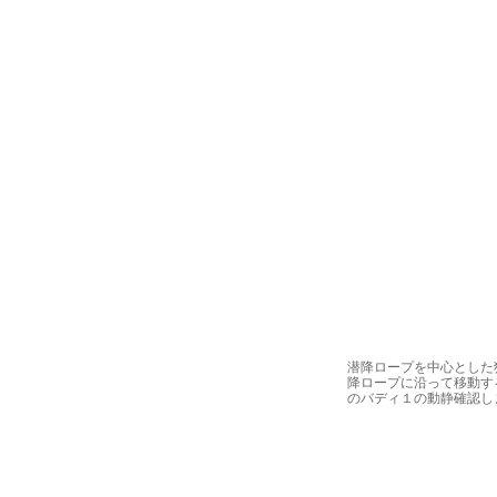
潜降ロープを中心とした
降ロープに沿って移動す
のバディ１の動静確認し