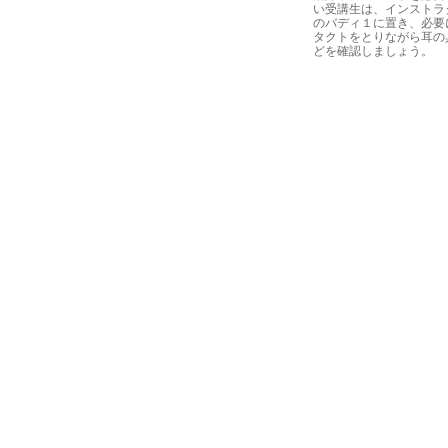
い受講生は、インストラ
のバディ１に置き、必要
タクトをとりながら耳の
どを確認しましょう。