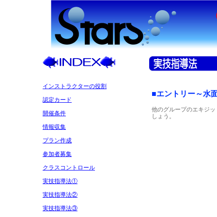
インストラクターの役割
■エントリー～水
認定カード
他のグループのエキジッ
開催条件
しょう。
情報収集
プラン作成
参加者募集
クラスコントロール
実技指導法①
実技指導法②
実技指導法③