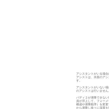
アシスタントがいる場合
アシストは、水面のアシ
す。
アシスタントがいない場
のアシストは行いません
バディ２が潜降できない
員が浮上して、フォーメ
構成や潜降順序）を変更
から潜降し徐々に深度を