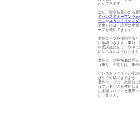
とができます。
また、潜水技量のある受
ドバンスドオープンウォ
ース
や
スペシャリティダ
講生）には、講習に水面
ープを使用できます。
潜降ロープを使用すると
に確認できます。事前に
を受講生に伝え、水中で
にならないようにしまし
潜降ロープを海底に固定
（重り）の周りは、集合
インストラクターが受講
ばやく対処できるように
潜降ロープは、実習前に
れているものを使用しま
に水面フロートと潜降ロ
いけません。