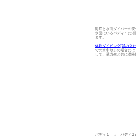
海底と水面ダイバーの安
水面にいるバディ１に潜
ます。
体験ダイビング(背の立た
での水中散歩の場合には
して、受講生と共に潜降
バディ１ → バディ２