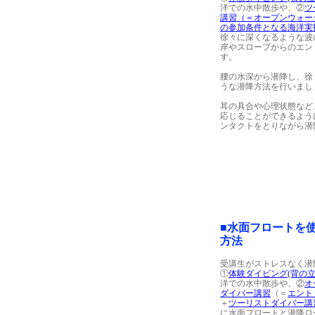
洋での水中散歩や、②
ツ
講習（＝オープンウォー
の参加条件となる海洋実
徐々に深くなるような波
岸やスロープからのエン
す。
腰の水深から潜降し、徐
うな潜降方法を行いまし
耳の具合や心理状態など
応じることができるよう
ンタクトをとりながら潜
■水面フロートを
方法
受講生がストレスなく潜
①
体験ダイビング(背の立
洋での水中散歩や、②
オ
ダイバー講習
（＝
エント
＋
ツーリストダイバー講
に水面フロートと潜降ロ