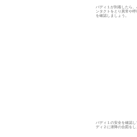
バディ１が到着したら、
ンタクトをとり異常や呼
を確認しましょう。
バディ１の安全を確認し
ディ２に潜降の合図をし