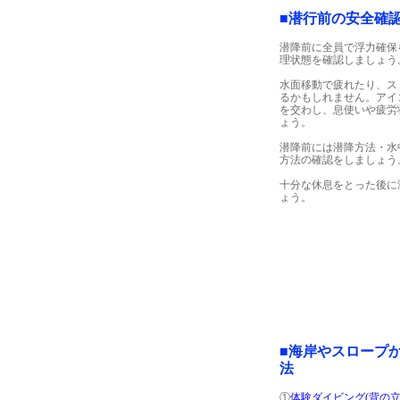
■潜行前の安全確
潜降前に全員で浮力確保
理状態を確認しましょう
水面移動で疲れたり、ス
るかもしれません。アイ
を交わし、息使いや疲労
ょう。
潜降前には潜降方法・水
方法の確認をしましょう
十分な休息をとった後に
ょう。
■海岸やスロープ
法
①
体験ダイビング(背の立