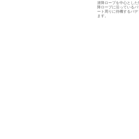
潜降ロープを中心とした
降ロープに沿っているバ
ート周りに待機するバデ
ます。