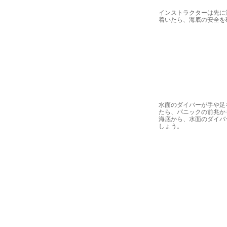
インストラクターは先に
着いたら、海底の安全を
水面のダイバーが手や足
たら、パニックの前兆か
海底から、水面のダイバ
しょう。