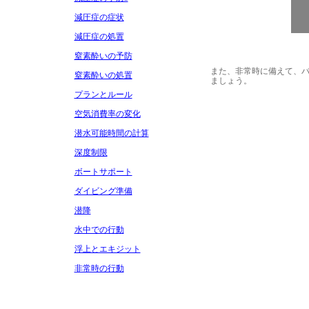
減圧症の症状
減圧症の処置
窒素酔いの予防
また、非常時に備えて、
窒素酔いの処置
ましょう。
プランとルール
空気消費率の変化
潜水可能時間の計算
深度制限
ボートサポート
ダイビング準備
潜降
水中での行動
浮上とエキジット
非常時の行動