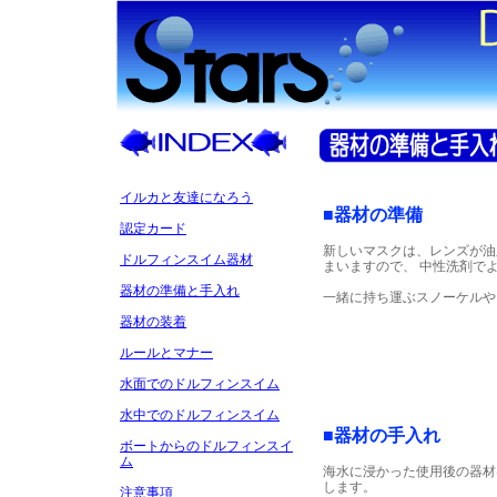
イルカと友達になろう
■器材の準備
認定カード
新しいマスクは、レンズが油
ドルフィンスイム器材
まいますので、 中性洗剤で
器材の準備と手入れ
一緒に持ち運ぶスノーケルや
器材の装着
ルールとマナー
水面でのドルフィンスイム
水中でのドルフィンスイム
■器材の手入れ
ボートからのドルフィンスイ
ム
海水に浸かった使用後の器材
します。
注意事項