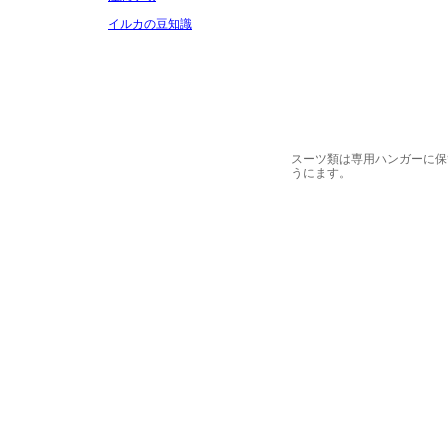
イルカの豆知識
スーツ類は専用ハンガーに保
うにます。