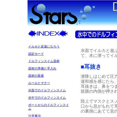
イルカと友達になろう
水面でイルカと遊
認定カード
て、水に潜ってイ
ドルフィンスイム器材
■耳抜き
器材の準備と手入れ
器材の装着
潜降しはじめて圧
違和感を感じたら
ルールとマナー
耳抜きは、鼻をつ
水面でのドルフィンスイム
鼓膜の内側が押さ
水中でのドルフィンスイム
陸上でマスクとス
ボートからのドルフィンスイ
口から息がもれて
ム
の裏側にあてて息
注意事項