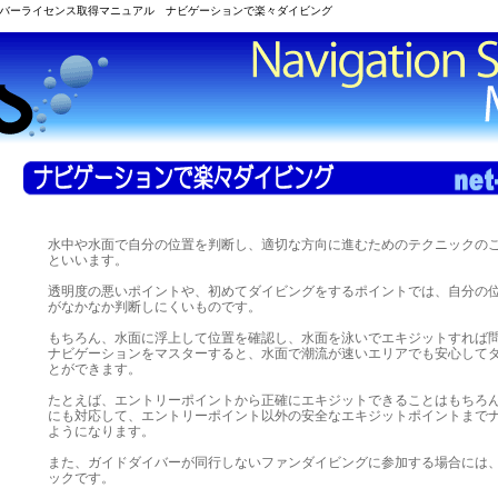
バーライセンス取得マニュアル ナビゲーションで楽々ダイビング
水中や水面で自分の位置を判断し、適切な方向に進むためのテクニックの
といいます。
透明度の悪いポイントや、初めてダイビングをするポイントでは、自分の
がなかなか判断しにくいものです。
もちろん、水面に浮上して位置を確認し、水面を泳いでエキジットすれば
ナビゲーションをマスターすると、水面で潮流が速いエリアでも安心して
とができます。
たとえば、エントリーポイントから正確にエキジットできることはもちろ
にも対応して、エントリーポイント以外の安全なエキジットポイントまで
ようになります。
また、ガイドダイバーが同行しないファンダイビングに参加する場合には
ックです。